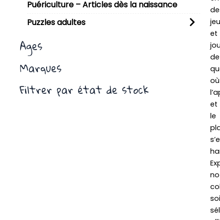
Puériculture – Articles dès la naissance
de
je
Puzzles adultes
et
Ages
jo
de
Marques
qua
où
Filtrer par état de stock
l’
et
le
pla
s’
ha
Ex
no
co
so
sé