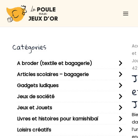
Aller
Main
au
Men
contenu
Catégories
Ac
et
Jo
A broder (textile et bagagerie)
42
J
Articles scolaires – bagagerie
Gadgets ludiques
e
Jeux de société
J
Jeux et Jouets
Bi
Livres et histoires pour kamishibaï
da
l’u
Loisirs créatifs
en