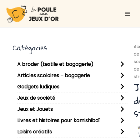
Aller
Main
au
Men
contenu
Catégories
Ac
de
so
A broder (textile et bagagerie)
de
Articles scolaires – bagagerie
st
J
Gadgets ludiques
d
Jeux de société
s
Jeux et Jouets
Livres et histoires pour kamishibaï
P
P
P
P
P
P
P
P
P
P
P
Loisirs créatifs
1