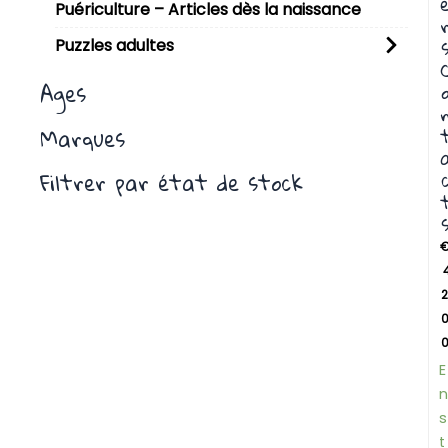
Puériculture – Articles dès la naissance
Puzzles adultes
Ages
Marques
Filtrer par état de stock
2
E
n
s
t