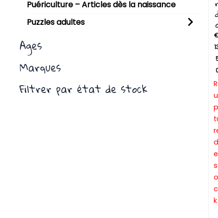
Puériculture – Articles dès la naissance
Puzzles adultes
Ages
1
Marques
R
Filtrer par état de stock
u
t
r
e
s
c
k