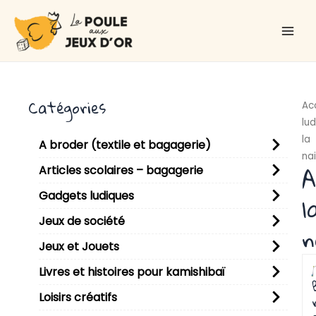
Aller
Main
au
Men
contenu
Catégories
Ac
lu
la
A broder (textile et bagagerie)
na
A
Articles scolaires – bagagerie
Gadgets ludiques
l
Jeux de société
n
Jeux et Jouets
P
P
P
P
P
P
P
P
P
Livres et histoires pour kamishibaï
Loisirs créatifs