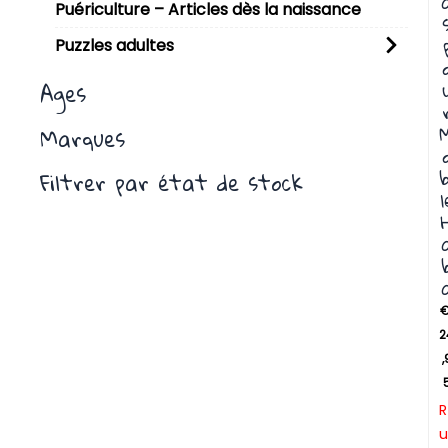
Puériculture – Articles dès la naissance
Puzzles adultes
Ages
Marques
b
Filtrer par état de stock
l
2
,
R
u