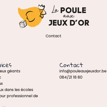
Contact
ices
Contact
jeux géants
info@pouleauxjeuxdor.be
c
084/21 18 80
ux
ux dans les écoles
our professionnel de