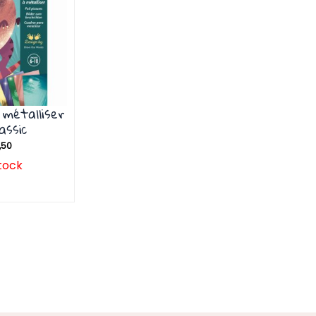
 métalliser
assic
,50
tock