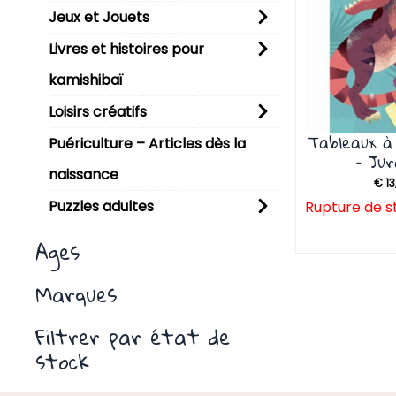
Jeux et Jouets
Livres et histoires pour
kamishibaï
Loisirs créatifs
Tableaux à
Puériculture – Articles dès la
– Jur
naissance
€
13
Puzzles adultes
Rupture de s
Ages
Marques
Filtrer par état de
stock