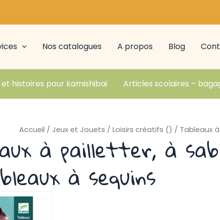
vices
Nos catalogues
A propos
Blog
Cont
 et histoires pour kamishibaï
Articles scolaires – baga
Accueil
/
Jeux et Jouets
/
Loisirs créatifs ()
/ Tableaux à 
aux à pailletter, à sab
bleaux à sequins