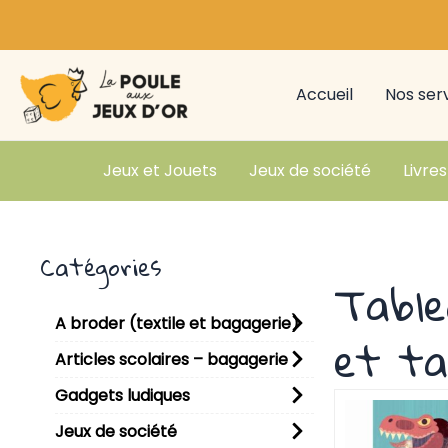
Aller
au
contenu
Accueil
Nos ser
Jeux et Jouets
Jeux de société
Livres
Catégories
Table
A broder (textile et bagagerie)
et ta
Articles scolaires – bagagerie
Gadgets ludiques
Jeux de société