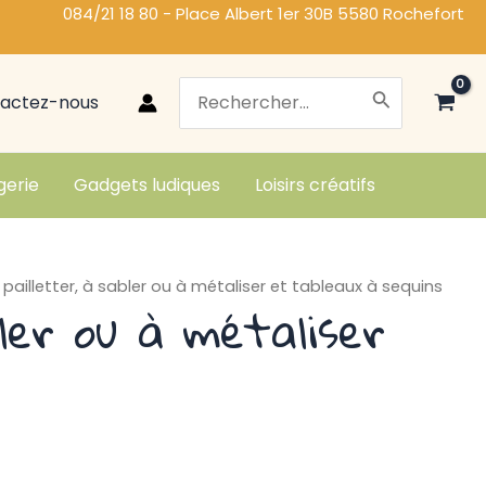
084/21 18 80 - Place Albert 1er 30B 5580 Rochefort
Search
actez-nous
for:
gerie
Gadgets ludiques
Loisirs créatifs
pailletter, à sabler ou à métaliser et tableaux à sequins
ler ou à métaliser