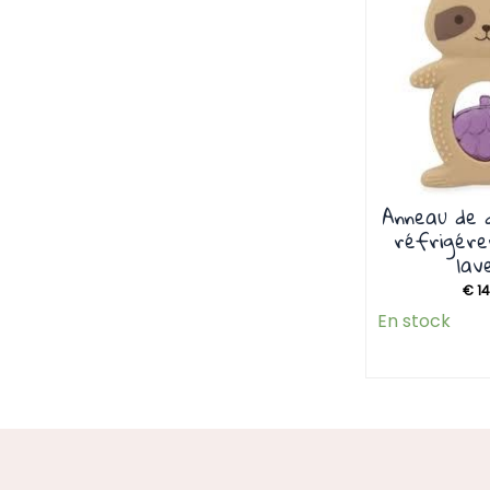
Anneau de 
réfrigére
lav
€
14
En stock