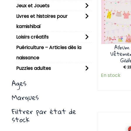
Jeux et Jouets
Livres et histoires pour
kamishibaï
Loisirs créatifs
Album
Puériculture – Articles dès la
Vêtemen
naissance
Gild
€
23
Puzzles adultes
En stock
Ages
Marques
Filtrer par état de
stock