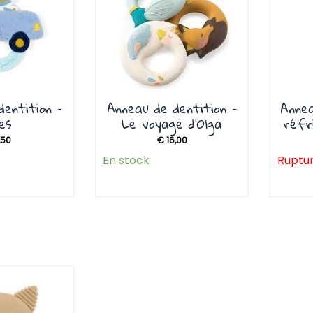
dentition –
Anneau de dentition –
Annea
les
Le voyage d’Olga
réfr
,50
€
16,00
En stock
Ruptur