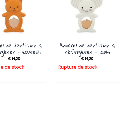
u de dentition a
Anneau de dentition a
igérer – écureuil
réfrigérer – lapin
€
14,20
€
14,20
e de stock
Rupture de stock