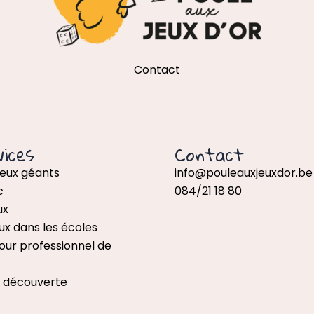
Contact
ices
Contact
jeux géants
info@pouleauxjeuxdor.be
c
084/21 18 80
ux
ux dans les écoles
our professionnel de
x découverte