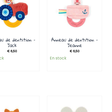
u de dentition –
Anneau de dentition –
Jack
Jeanne
€
6,50
€
6,50
ck
En stock