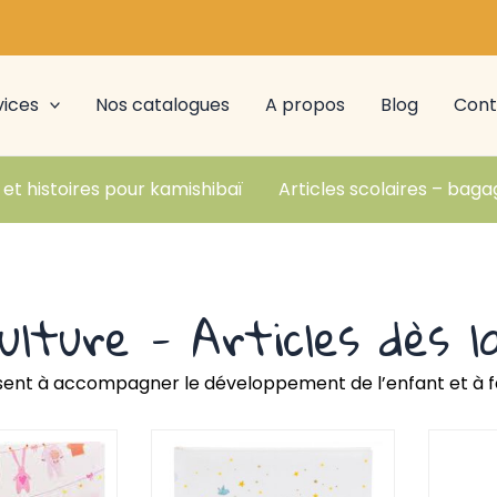
vices
Nos catalogues
A propos
Blog
Cont
 et histoires pour kamishibaï
Articles scolaires – baga
culture - Articles dès l
isent à accompagner le développement de l’enfant et à faci
Page
Page
Page
Page
Page
Page
Pa