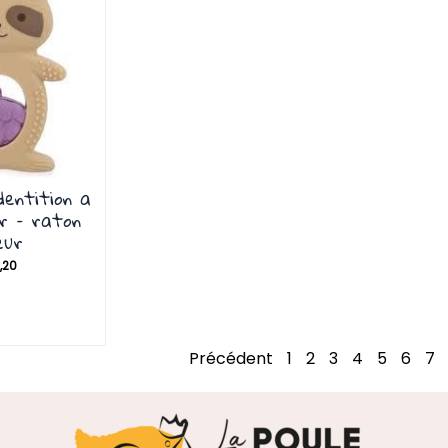
dentition a
r – raton
eur
,20
Précédent
1
2
3
4
5
6
7