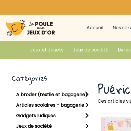
Aller
au
contenu
Accueil
Nos ser
Jeux et Jouets
Jeux de société
Livres
Catégories
Puéri
A broder (textile et bagagerie)
Ces articles v
Articles scolaires – bagagerie
Gadgets ludiques
Jeux de société