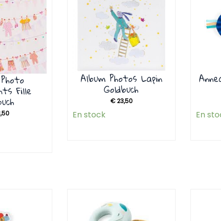
Album Photos Lapin
Annea
 Photo
Goldbuch
ts Fille
buch
€
23,50
,50
En stock
En sto