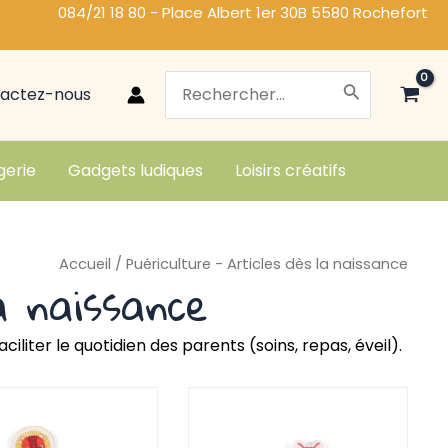
084/21 18 80 - Place Albert 1er 30B 5580 Rochefort
Search
actez-nous
for:
gerie
Gadgets ludiques
Loisirs créatifs
Accueil
/ Puériculture - Articles dès la naissance
a naissance
liter le quotidien des parents (soins, repas, éveil).
ge
Page
Page