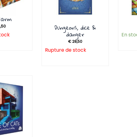
 Farm
Dungeons, dice &
,50
danger
tock
En sto
€
28,50
Rupture de stock