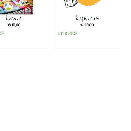
Encore
Explorers
€
15,00
€
28,00
ck
En stock