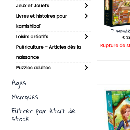
Jeux et Jouets
Livres et histoires pour
kamishibaï
7 wonde
Loisirs créatifs
€
32
Rupture de s
Puériculture – Articles dès la
naissance
Puzzles adultes
Ages
Marques
Filtrer par état de
stock