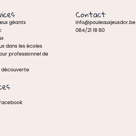
ices
Contact
jeux géants
info@pouleauxjeuxdor.be
c
084/21 18 80
ux
ux dans les écoles
our professionnel de
x découverte
ces
 Facebook