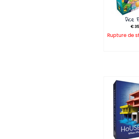
Dice
€
35
Rupture de s