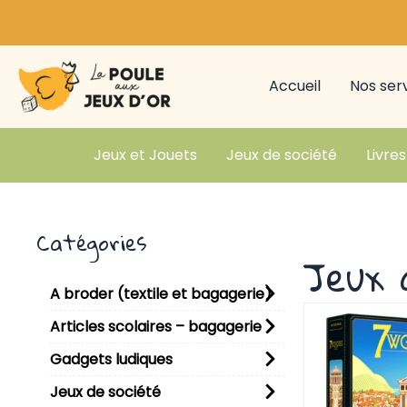
Aller
au
contenu
Accueil
Nos ser
Jeux et Jouets
Jeux de société
Livres
Catégories
Jeux 
A broder (textile et bagagerie)
Articles scolaires – bagagerie
Gadgets ludiques
Jeux de société