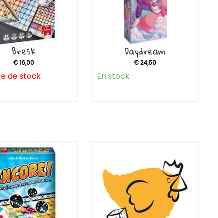
Bresk
Daydream
€
16,00
€
24,50
e de stock
En stock