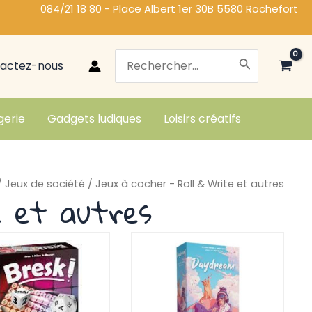
084/21 18 80 - Place Albert 1er 30B 5580 Rochefort
Search
actez-nous
for:
gerie
Gadgets ludiques
Loisirs créatifs
/
Jeux de société
/ Jeux à cocher - Roll & Write et autres
e et autres
e