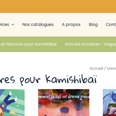
vices
Nos catalogues
A propos
Blog
Cont
 et histoires pour kamishibaï
Articles scolaires – baga
Accueil
/
Livre
ires pour kamishibaï
Page
Page