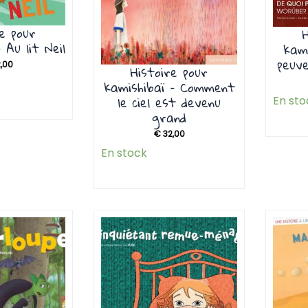
re pour
 Au lit Neil
kami
peuve
,00
Histoire pour
kamishibaï – Comment
le ciel est devenu
En sto
grand
€
32,00
En stock