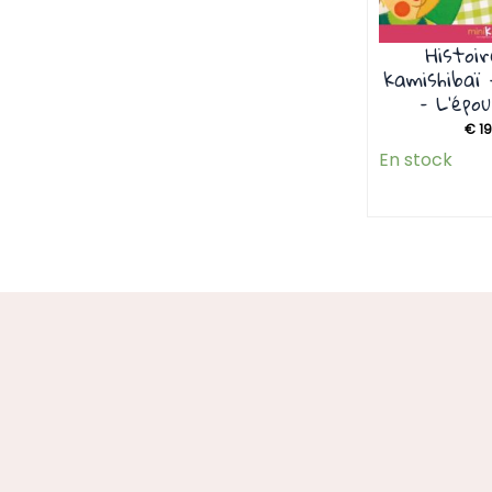
Histoi
kamishibaï 
– L’épo
€
19
En stock