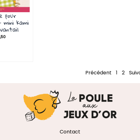
re pour
– mini kami
uvantail
,50
Précédent
1
2
Suiv
Contact