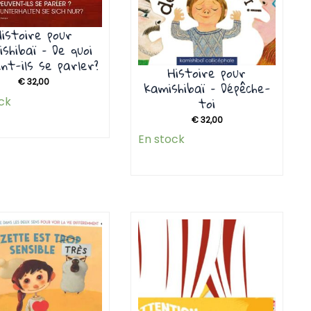
Histoire pour
shibaï – De quoi
nt-ils se parler?
Histoire pour
€
32,00
kamishibaï – Dépêche-
toi
ck
€
32,00
En stock