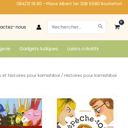
084/21 18 80 - Place Albert 1er 30B 5580 Rochefort
Search
actez-nous
for:
gerie
Gadgets ludiques
Loisirs créatifs
s et histoires pour kamishibaï
/ Histoires pour kamishibaï