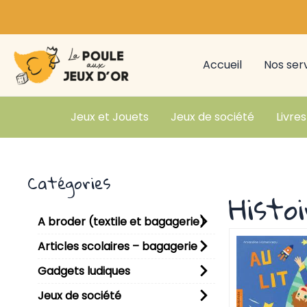
Aller
au
contenu
Accueil
Nos ser
Jeux et Jouets
Jeux de société
Livres
Catégories
Histo
A broder (textile et bagagerie)
Articles scolaires – bagagerie
Gadgets ludiques
Jeux de société