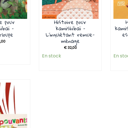
re pour
Histoire pour
ibaï –
kamishibaï –
kami
rloupe
L’inquiétant remue-
es
ménage
,00
€
32,00
En stock
En sto