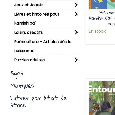
Jeux et Jouets
Histoi
Livres et histoires pour
kamishibaï –
kamishibaï
€
32
En stock
Loisirs créatifs
Puériculture – Articles dès la
naissance
Puzzles adultes
Ages
Marques
Filtrer par état de
stock