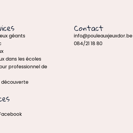
ices
Contact
jeux géants
info@pouleauxjeuxdor.be
c
084/21 18 80
ux
ux dans les écoles
our professionnel de
x découverte
ces
 Facebook