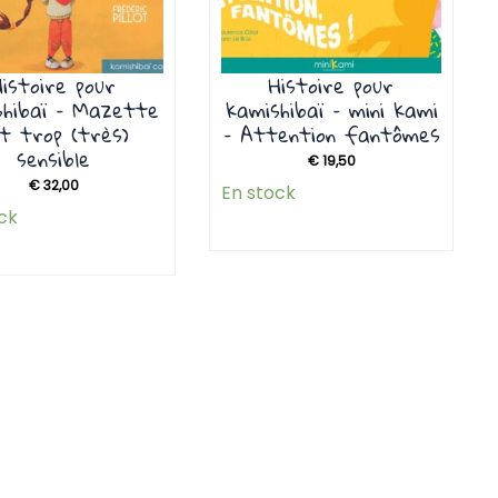
Histoire pour
Histoire pour
shibaï – Mazette
kamishibaï – mini kami
t trop (très)
– Attention fantômes
sensible
€
19,50
€
32,00
En stock
ck