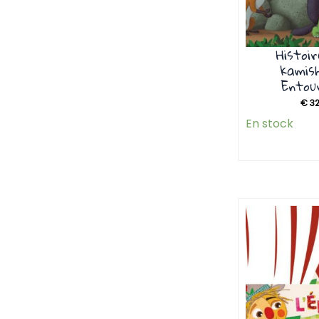
Histoi
kamish
Entou
€
32
En stock