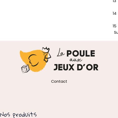
13
14
15
S
Contact
Nos produits