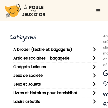
Aller
Main
au
Men
contenu
Catégories
Ac
cré
sti
A broder (textile et bagagerie)
mo
Articles scolaires – bagagerie
et
dé
Gadgets ludiques
G
Jeux de société
s
Jeux et Jouets
m
Livres et histoires pour kamishibaï
e
Loisirs créatifs