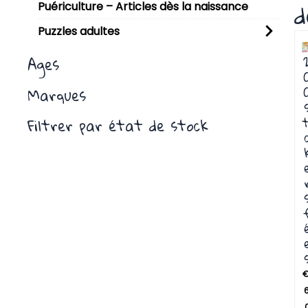
d
Puériculture – Articles dès la naissance
Puzzles adultes
P
P
P
P
P
P
P
P
P
P
P
P
P
P
P
Ages
Marques
t
Filtrer par état de stock
6