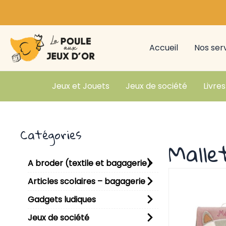
Aller
au
contenu
Accueil
Nos ser
Jeux et Jouets
Jeux de société
Livres
Catégories
Malle
A broder (textile et bagagerie)
Articles scolaires – bagagerie
Gadgets ludiques
Jeux de société