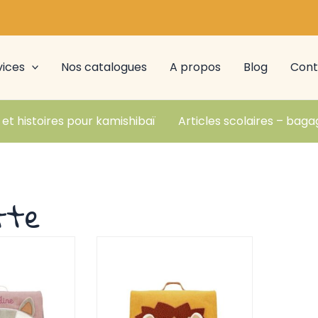
vices
Nos catalogues
A propos
Blog
Cont
 et histoires pour kamishibaï
Articles scolaires – baga
tte