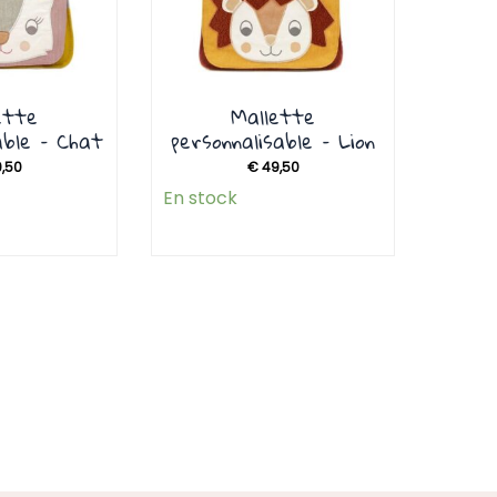
ette
Mallette
able – Chat
personnalisable – Lion
,50
€
49,50
En stock