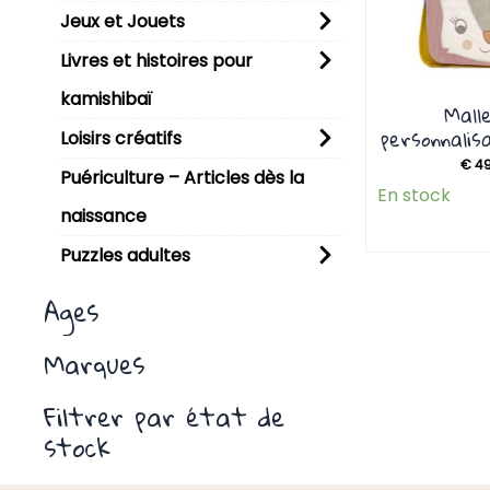
Jeux et Jouets
Livres et histoires pour
kamishibaï
Mall
personnalis
Loisirs créatifs
€
49
Puériculture – Articles dès la
En stock
naissance
Puzzles adultes
Ages
Marques
Filtrer par état de
stock