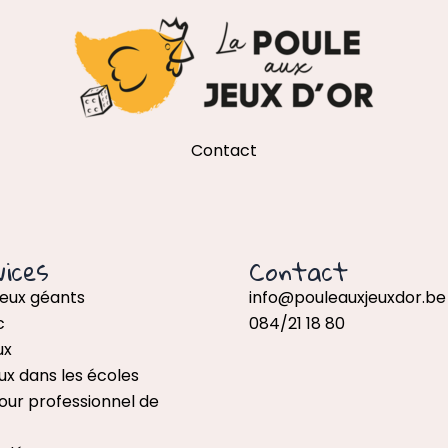
Contact
ices
Contact
jeux géants
info@pouleauxjeuxdor.be
c
084/21 18 80
ux
ux dans les écoles
our professionnel de