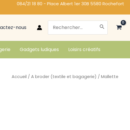
084/21 18 80 - Place Albert 1er 30B 5580 Rochefort
Search
actez-nous
for:
gerie
Gadgets ludiques
Loisirs créatifs
Accueil
/
A broder (textile et bagagerie)
/ Mallette