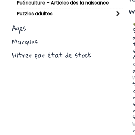
Puériculture – Articles dès la naissance
m
Puzzles adultes
Ages
o
Marques
Filtrer par état de stock
o
l
t
s
l