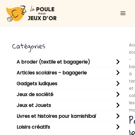
Aller
Main
au
Men
contenu
Catégories
Ac
sco
-
A broder (textile et bagagerie)
ba
Articles scolaires – bagagerie
à
tar
Gadgets ludiques
et
Jeux de société
col
les
Jeux et Jouets
ma
P
Livres et histoires pour kamishibaï
Loisirs créatifs
l