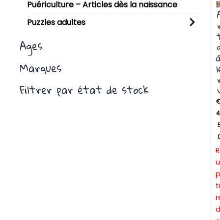
Puériculture – Articles dès la naissance
Puzzles adultes
Ages
a
Marques
l
Filtrer par état de stock
4
R
u
t
r