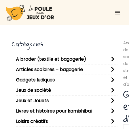
Aller
Main
au
Men
contenu
Catégories
Ac
de
so
A broder (textile et bagagerie)
de
Articles scolaires – bagagerie
st
et
Gadgets ludiques
d'
G
Jeux de société
Jeux et Jouets
e
Livres et histoires pour kamishibaï
d
Loisirs créatifs