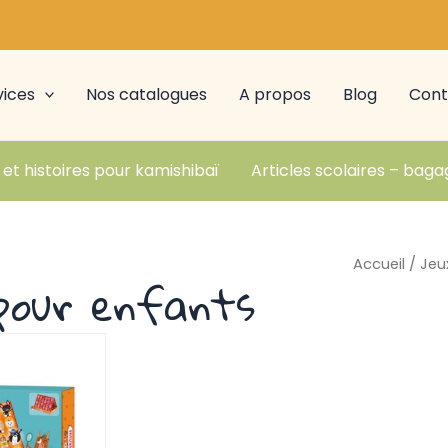
vices
Nos catalogues
A propos
Blog
Cont
 et histoires pour kamishibaï
Articles scolaires – baga
Accueil
/
Jeu
pour enfants