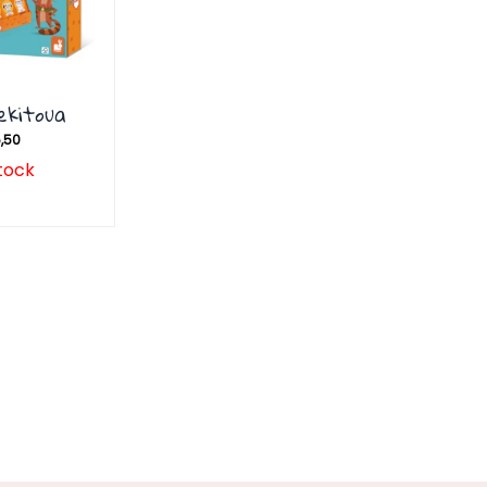
ekitoua
,50
tock