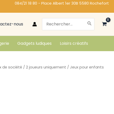
084/21 18 80 - Place Albert 1er 30B 5580 Rochefort
Search
actez-nous
for:
gerie
Gadgets ludiques
Loisirs créatifs
x de société
/
2 joueurs uniquement
/ Jeux pour enfants