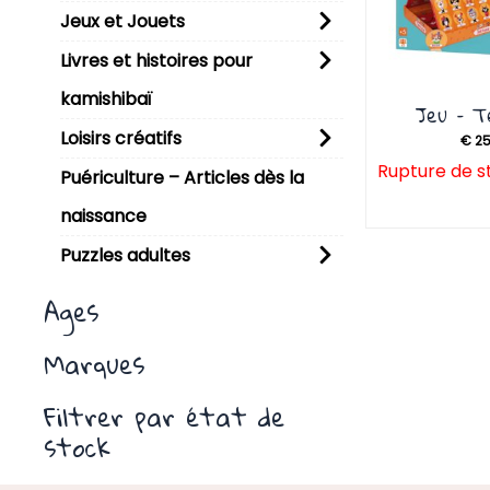
Jeux et Jouets
Livres et histoires pour
kamishibaï
Jeu – T
Loisirs créatifs
€
25
Rupture de s
Puériculture – Articles dès la
naissance
Puzzles adultes
Ages
Marques
Filtrer par état de
stock