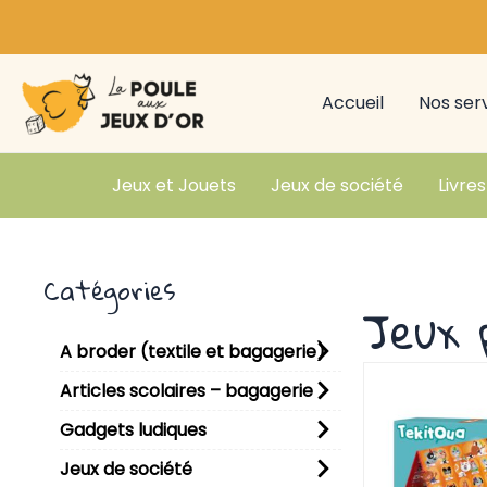
Aller
au
contenu
Accueil
Nos ser
Jeux et Jouets
Jeux de société
Livres
Catégories
Jeux 
A broder (textile et bagagerie)
Articles scolaires – bagagerie
Gadgets ludiques
Jeux de société