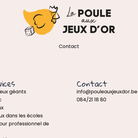
Contact
ices
Contact
jeux géants
info@pouleauxjeuxdor.be
c
084/21 18 80
ux
ux dans les écoles
our professionnel de