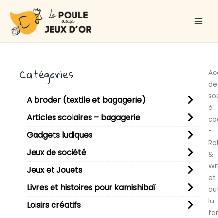
Aller
Main
au
Men
contenu
Catégories
Ac
de
so
A broder (textile et bagagerie)
à
Articles scolaires – bagagerie
co
-
Gadgets ludiques
Rol
Jeux de société
&
Wr
Jeux et Jouets
et
Livres et histoires pour kamishibaï
au
la
Loisirs créatifs
fam