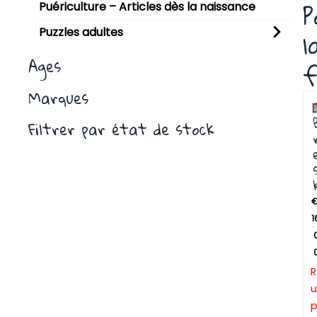
P
Puériculture – Articles dès la naissance
Puzzles adultes
l
Ages
f
Marques
P
P
Filtrer par état de stock
1
R
u