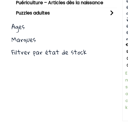
Puériculture – Articles dès la naissance
Puzzles adultes
Ages
Marques
Filtrer par état de stock
9
E
n
s
c
k