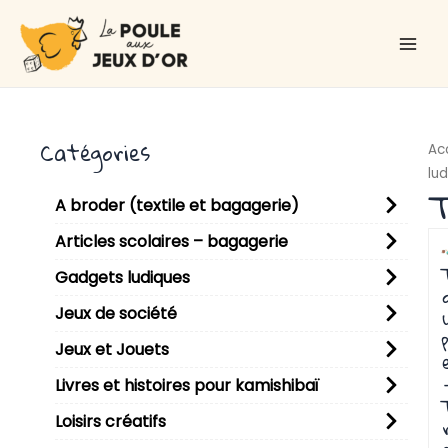
Aller
Main
au
Men
contenu
Catégories
Ac
lu
T
A broder (textile et bagagerie)
P
P
Articles scolaires – bagagerie
Gadgets ludiques
Jeux de société
p
Jeux et Jouets
Livres et histoires pour kamishibaï
Loisirs créatifs