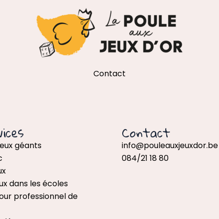
Contact
ices
Contact
jeux géants
info@pouleauxjeuxdor.be
c
084/21 18 80
ux
ux dans les écoles
our professionnel de