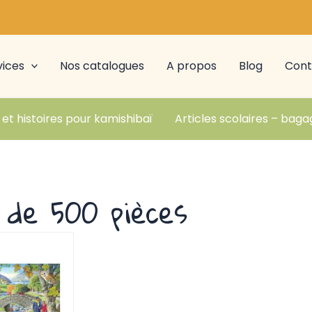
vices
Nos catalogues
A propos
Blog
Cont
 et histoires pour kamishibaï
Articles scolaires – baga
 de 500 pièces