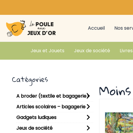
Aller
au
contenu
Accueil
Nos ser
Jeux et Jouets
Jeux de société
Livres
Catégories
Moins
A broder (textile et bagagerie)
Articles scolaires – bagagerie
Gadgets ludiques
Jeux de société