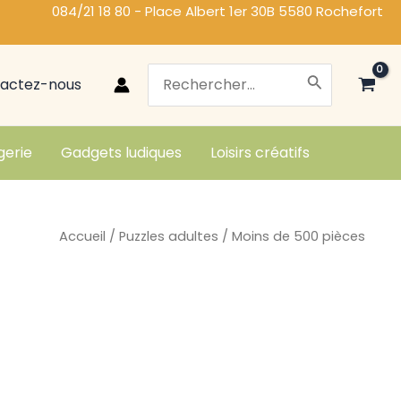
084/21 18 80 - Place Albert 1er 30B 5580 Rochefort
Search
actez-nous
for:
gerie
Gadgets ludiques
Loisirs créatifs
Accueil
/
Puzzles adultes
/ Moins de 500 pièces