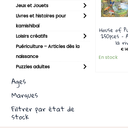
Jeux et Jouets
Livres et histoires pour
kamishibaï
House of Pu
250pces – 
Loisirs créatifs
la ri
Puériculture – Articles dès la
€
14
naissance
En stock
Puzzles adultes
Ages
Marques
Filtrer par état de
stock