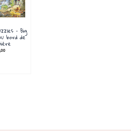
zzles – Big
Au bord de
vière
,00