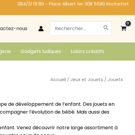
084/21 18 80 - Place Albert 1er 30B 5580 Rochefort
Search
actez-nous
for:
gerie
Gadgets ludiques
Loisirs créatifs
Accueil
/
Jeux et Jouets
/ Jouets
tape de développement de l’enfant. Des jouets en
 accompagner l’évolution de bébé. Mais aussi des
l’enfant. Venez découvrir notre large assortiment à