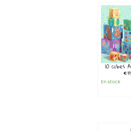
10 cubes A
€
17
En stock