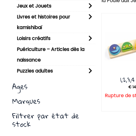
la Poule aux J
Jeux et Jouets
P
Livres et histoires pour
kamishibaï
Loisirs créatifs
Puériculture – Articles dès la
naissance
Puzzles adultes
1,2,3,4
Ages
€
14
Rupture de s
Marques
Filtrer par état de
stock