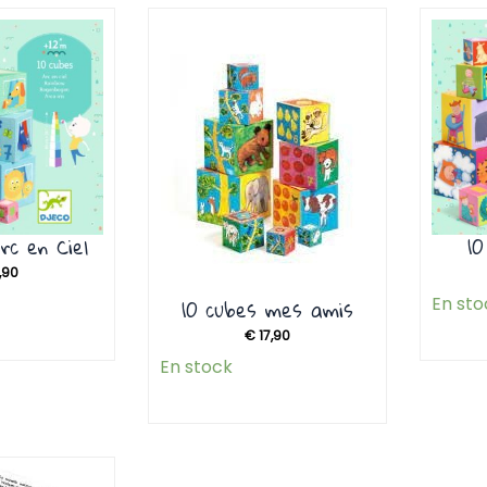
rc en Ciel
10
,90
En sto
10 cubes mes amis
€
17,90
En stock