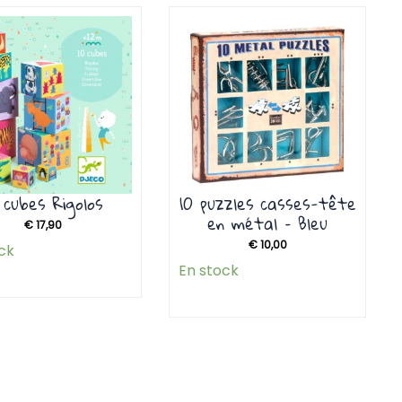
 cubes Rigolos
10 puzzles casses-tête
en métal – Bleu
€
17,90
€
10,00
ck
En stock