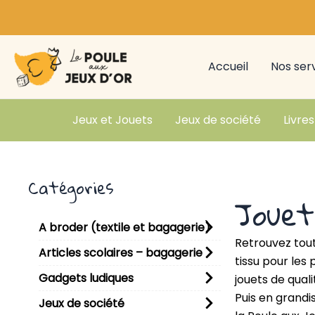
Aller
au
contenu
Accueil
Nos ser
Jeux et Jouets
Jeux de société
Livres
Catégories
Jouet
A broder (textile et bagagerie)
Retrouvez tout
Articles scolaires – bagagerie
tissu pour les 
Gadgets ludiques
jouets de qualit
Puis en grandi
Jeux de société