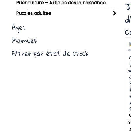
J
Puériculture – Articles dès la naissance
Puzzles adultes
d
Ages
c
Marques
Filtrer par état de stock
3
,