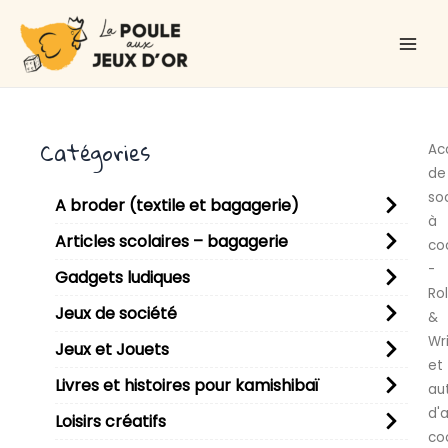
Aller
Main
au
Men
contenu
Catégories
Ac
de
so
A broder (textile et bagagerie)
à
Articles scolaires – bagagerie
co
-
Gadgets ludiques
Rol
Jeux de société
&
Wr
Jeux et Jouets
et
Livres et histoires pour kamishibaï
au
d'
Loisirs créatifs
co