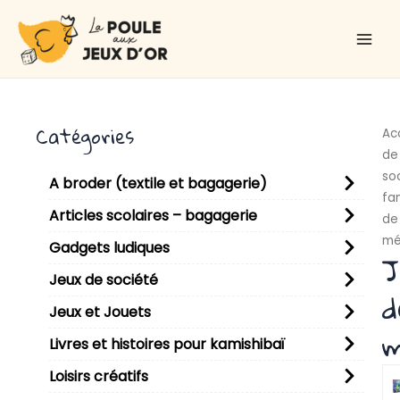
Aller
Main
au
Men
contenu
Catégories
Ac
de
so
A broder (textile et bagagerie)
fam
Articles scolaires – bagagerie
de
mé
Gadgets ludiques
J
Jeux de société
d
Jeux et Jouets
m
Livres et histoires pour kamishibaï
Loisirs créatifs