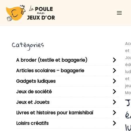
Aller
Main
au
Men
contenu
Catégories
Ac
et
Jo
A broder (textile et bagagerie)
éd
Articles scolaires – bagagerie
lu
et
Gadgets ludiques
jeu
Jeux de société
Mo
J
Jeux et Jouets
é
Livres et histoires pour kamishibaï
l
Loisirs créatifs