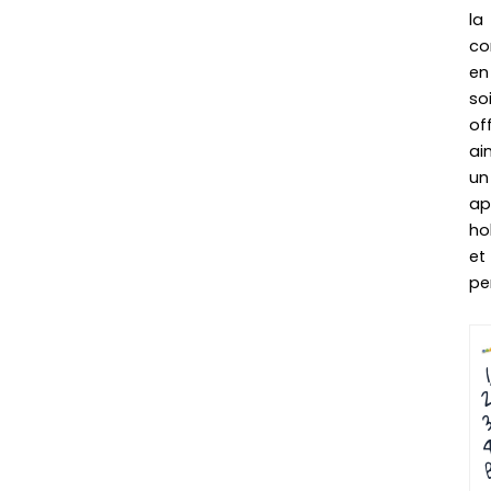
la
co
en
soi
of
ain
un
ap
ho
et
pe
P
P
P
P
P
P
P
P
1
2
3