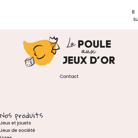
8
S
Contact
Nos produits
Jeux et jouets
Jeux de société
Livres