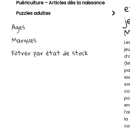
Puériculture – Articles dès la naissance
e
Puzzles adultes
j
Ages
M
Marques
Le
je
Filtrer par état de stock
d’
(M
pa
ex
so
co
po
en
l’
la
co