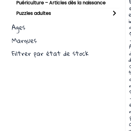
Puériculture – Articles dès la naissance
e
Puzzles adultes
i
Ages
Marques
Filtrer par état de stock
d
t
r