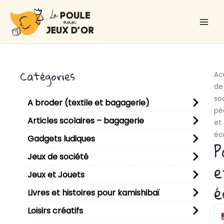
Aller
Main
au
Men
contenu
Catégories
Ac
de
so
A broder (textile et bagagerie)
pé
Articles scolaires – bagagerie
et
éc
Gadgets ludiques
P
Jeux de société
e
Jeux et Jouets
é
Livres et histoires pour kamishibaï
Loisirs créatifs