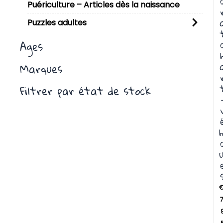
Puériculture – Articles dès la naissance
Puzzles adultes
Ages
Marques
Filtrer par état de stock
h
u
7