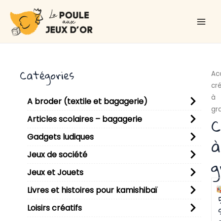
Aller
Main
au
Men
contenu
Catégories
Ac
cré
à
A broder (textile et bagagerie)
gr
C
Articles scolaires – bagagerie
Gadgets ludiques
à
Jeux de société
g
Jeux et Jouets
P
P
Livres et histoires pour kamishibaï
Loisirs créatifs