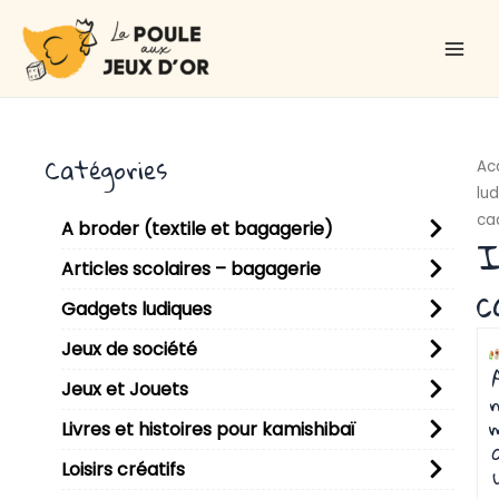
Aller
Main
au
Men
contenu
Catégories
Ac
lu
ca
A broder (textile et bagagerie)
I
Articles scolaires – bagagerie
c
Gadgets ludiques
P
P
P
P
P
P
P
P
P
P
Jeux de société
Jeux et Jouets
n
Livres et histoires pour kamishibaï
Loisirs créatifs