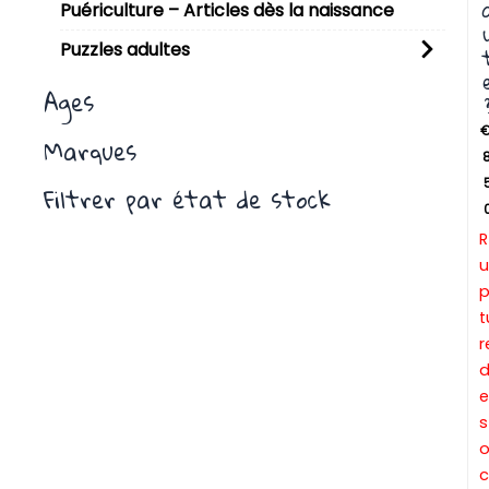
Puériculture – Articles dès la naissance
Puzzles adultes
Ages
Marques
8
Filtrer par état de stock
R
u
t
r
e
s
c