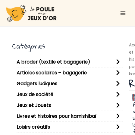
Aller
Main
au
Men
contenu
Catégories
Ac
et
his
A broder (textile et bagagerie)
po
Articles scolaires – bagagerie
ka
R
Gadgets ludiques
P
P
P
P
P
P
P
P
P
P
P
P
P
P
P
P
P
P
P
P
P
P
P
Jeux de société
Jeux et Jouets
Livres et histoires pour kamishibaï
u
l
Loisirs créatifs