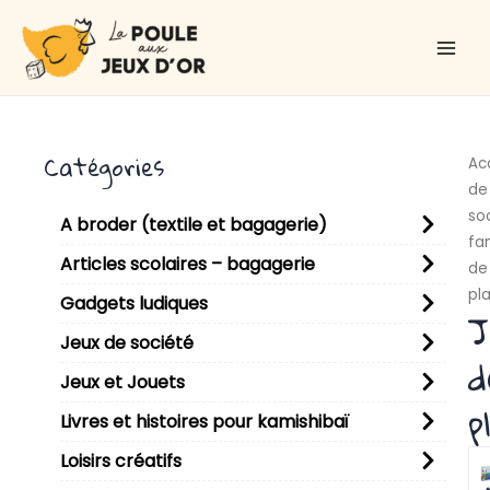
Aller
Main
au
Men
contenu
Catégories
Ac
de
so
A broder (textile et bagagerie)
fam
Articles scolaires – bagagerie
de
pl
Gadgets ludiques
J
Jeux de société
d
Jeux et Jouets
p
Livres et histoires pour kamishibaï
P
P
P
P
P
Loisirs créatifs