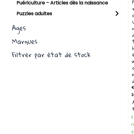
Puériculture – Articles dès la naissance
Puzzles adultes
Ages
Marques
Filtrer par état de stock
r
2
,
E
n
s