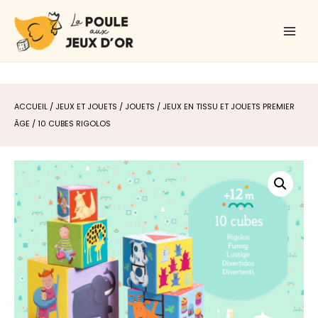
Aller
Main
au
Men
contenu
ACCUEIL
/
JEUX ET JOUETS
/
JOUETS
/
JEUX EN TISSU ET JOUETS PREMIER
ÂGE
/ 10 CUBES RIGOLOS