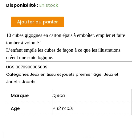
quantité
Disponibilité :
En stock
de
10
Alternative:
Ajouter au panier
cubes
Rigolos
10 cubes gigognes en carton épais à emboîter, empiler et faire
tomber à volonté !
L’enfant empile les cubes de façon à ce que les illustrations
créent une suite logique.
UGS
3070900085039
Catégories
Jeux en tissu et jouets premier âge
,
Jeux et
Jouets
,
Jouets
Marque
Djeco
Age
+ 12 mois