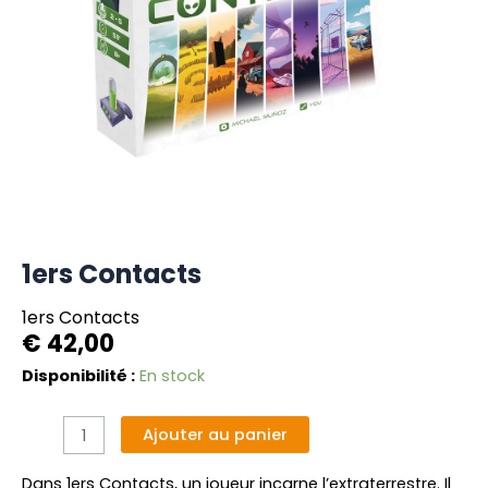
1ers Contacts
1ers Contacts
€
42,00
quantité
Disponibilité :
En stock
de
1ers
Alternative:
Ajouter au panier
Contacts
Dans 1ers Contacts, un joueur incarne l’extraterrestre. Il