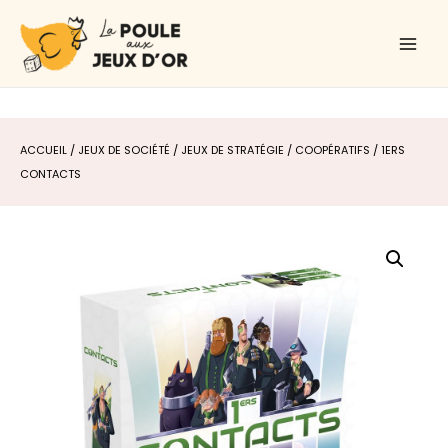
Aller
Main
au
Men
contenu
ACCUEIL
/
JEUX DE SOCIÉTÉ
/
JEUX DE STRATÉGIE
/
COOPÉRATIFS
/ 1ERS
CONTACTS