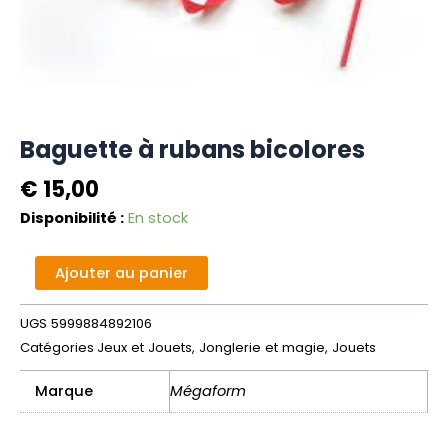
Baguette à rubans bicolores
€
15,00
quantité
Disponibilité :
En stock
de
Baguette
Alternative:
Ajouter au panier
à
rubans
UGS
5999884892106
bicolores
Catégories
Jeux et Jouets
,
Jonglerie et magie
,
Jouets
Marque
Mégaform