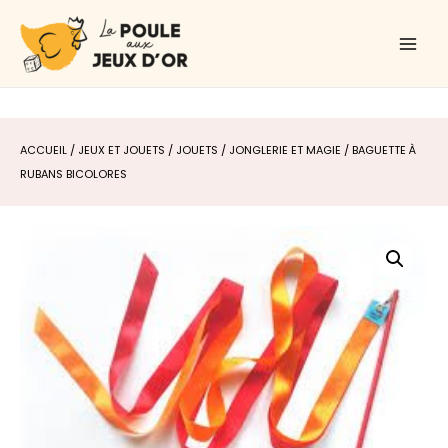
Aller
Main
au
Men
contenu
ACCUEIL
/
JEUX ET JOUETS
/
JOUETS
/
JONGLERIE ET MAGIE
/ BAGUETTE À
RUBANS BICOLORES