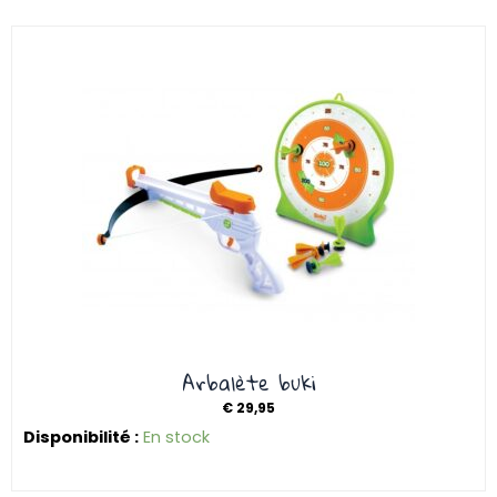
Arbalète buki
€
29,95
Disponibilité :
En stock