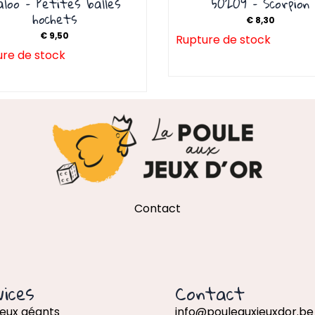
aloo – Petites balles
50209 – Scorpion
hochets
€
8,30
€
9,50
Rupture de stock
re de stock
Contact
ices
Contact
jeux géants
info@pouleauxjeuxdor.be