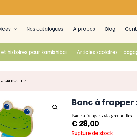
vices
Nos catalogues
A propos
Blog
Cont
 et histoires pour kamishibaï
Articles scolaires – baga
LO GRENOUILLES
Banc à frapper 
Banc à frapper xylo grenouilles
€
28,00
Rupture de stock