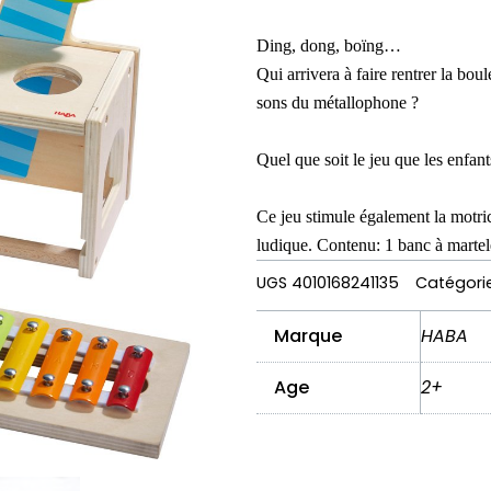
Ding, dong, boïng…
Qui arrivera à faire rentrer la boul
sons du métallophone ?
Quel que soit le jeu que les enfan
Ce jeu stimule également la motrici
ludique. Contenu: 1 banc à martele
UGS
4010168241135
Catégori
Marque
HABA
Age
2+