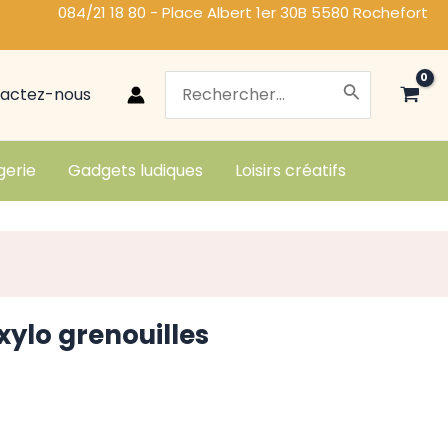
084/21 18 80 - Place Albert 1er 30B 5580 Rochefort
Search
actez-nous
for:
gerie
Gadgets ludiques
Loisirs créatifs
xylo grenouilles