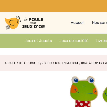
Aller
au
contenu
Accueil
Nos ser
Jeux et Jouets
Jeux de société
Livres
ACCUEIL
/
JEUX ET JOUETS
/
JOUETS
/
TOUT EN MUSIQUE
/ BANC À FRAPPER XY