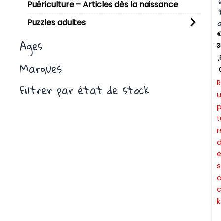
Puériculture – Articles dès la naissance
o
Puzzles adultes
Ages
3
,
Marques
R
Filtrer par état de stock
u
t
r
e
s
c
k