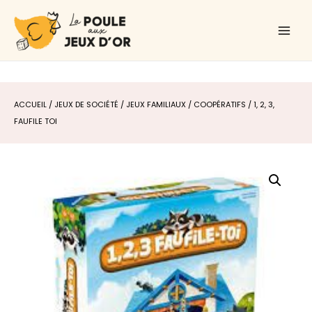
Aller
Main
au
Men
contenu
ACCUEIL
/
JEUX DE SOCIÉTÉ
/
JEUX FAMILIAUX
/
COOPÉRATIFS
/ 1, 2, 3,
FAUFILE TOI