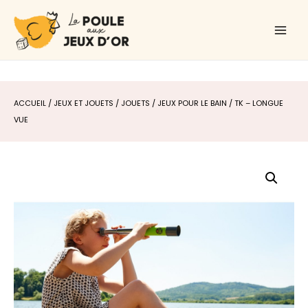
Aller
Main
au
Men
contenu
ACCUEIL
/
JEUX ET JOUETS
/
JOUETS
/
JEUX POUR LE BAIN
/ TK – LONGUE
VUE