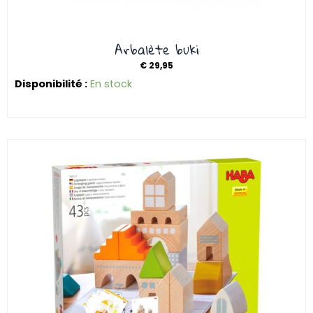
Arbalète buki
€
29,95
Disponibilité :
En stock