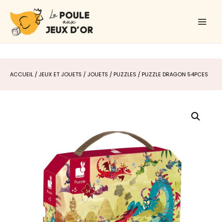
Aller
Main
au
Men
contenu
ACCUEIL
/
JEUX ET JOUETS
/
JOUETS
/
PUZZLES
/ PUZZLE DRAGON 54PCES