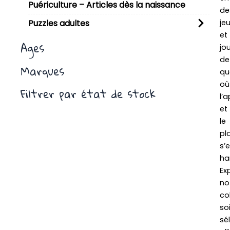
Puériculture – Articles dès la naissance
de
je
Puzzles adultes
et
Ages
jo
de
Marques
qua
où
Filtrer par état de stock
l’
et
le
pla
s’
ha
Ex
no
co
so
sé