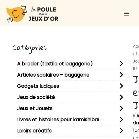
Aller
Main
au
Men
contenu
Catégories
Ac
et
Jo
A broder (textile et bagagerie)
10
J
Articles scolaires – bagagerie
Gadgets ludiques
e
Jeux de société
J
Jeux et Jouets
Bi
Livres et histoires pour kamishibaï
da
l’u
Loisirs créatifs
en