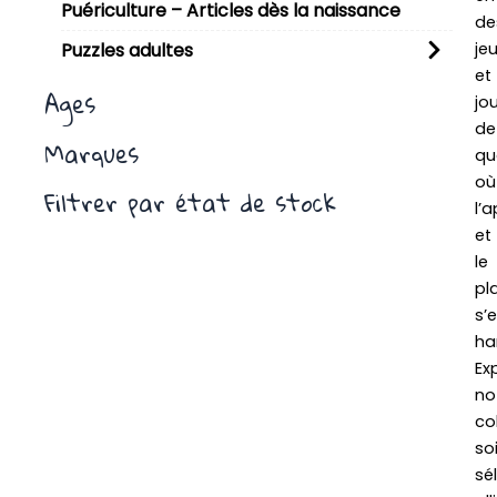
Puériculture – Articles dès la naissance
de
je
Puzzles adultes
et
Ages
jo
de
Marques
qua
où
Filtrer par état de stock
l’
et
le
pla
s’
ha
Ex
no
co
so
sé