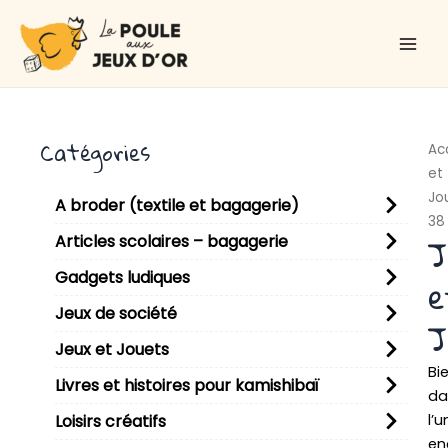
Aller
Main
au
Men
contenu
Catégories
Ac
et
Jo
A broder (textile et bagagerie)
38
J
Articles scolaires – bagagerie
Gadgets ludiques
e
Jeux de société
J
Jeux et Jouets
Bi
Livres et histoires pour kamishibaï
da
l’u
Loisirs créatifs
en