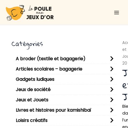
Aller
Main
au
Men
contenu
Catégories
Ac
et
Jo
A broder (textile et bagagerie)
20
J
Articles scolaires – bagagerie
Gadgets ludiques
e
Jeux de société
J
Jeux et Jouets
Bi
Livres et histoires pour kamishibaï
da
l’u
Loisirs créatifs
en