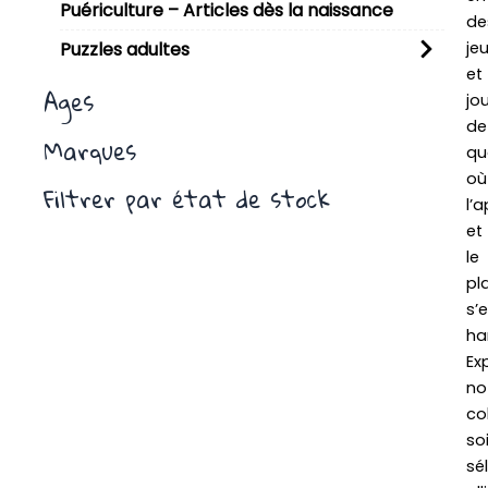
Puériculture – Articles dès la naissance
de
je
Puzzles adultes
et
Ages
jo
de
Marques
qua
où
Filtrer par état de stock
l’
et
le
pla
s’
ha
Ex
no
co
so
sé