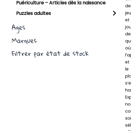
Puériculture – Articles dès la naissance
de
je
Puzzles adultes
et
Ages
jo
de
Marques
qua
où
Filtrer par état de stock
l’
et
le
pla
s’
ha
Ex
no
co
so
sé