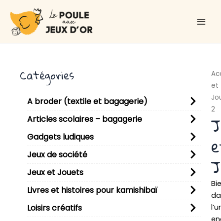
Aller
Main
au
Men
contenu
Catégories
Ac
et
Jo
A broder (textile et bagagerie)
2
J
Articles scolaires – bagagerie
Gadgets ludiques
e
Jeux de société
J
Jeux et Jouets
Bi
Livres et histoires pour kamishibaï
da
l’u
Loisirs créatifs
en