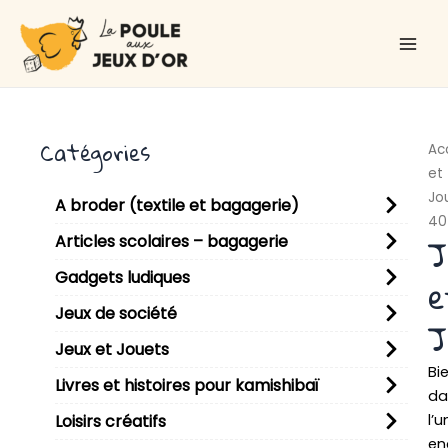
Aller
Main
au
Men
contenu
Catégories
Ac
et
Jo
A broder (textile et bagagerie)
40
J
Articles scolaires – bagagerie
Gadgets ludiques
e
Jeux de société
J
Jeux et Jouets
Bi
Livres et histoires pour kamishibaï
da
l’u
Loisirs créatifs
en