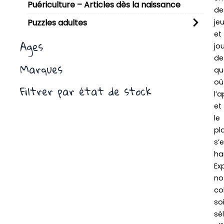
Puériculture – Articles dès la naissance
de
je
Puzzles adultes
et
Ages
jo
de
Marques
qua
où
Filtrer par état de stock
l’
et
le
pla
s’
ha
Ex
no
co
so
sé