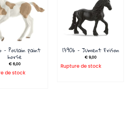
6 – Poulain paint
13906 – Jument Frison
horse
€
9,00
€
6,00
Rupture de stock
e de stock