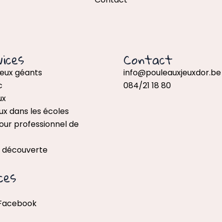
ices
Contact
jeux géants
info@pouleauxjeuxdor.be
c
084/21 18 80
ux
ux dans les écoles
our professionnel de
x découverte
ces
 Facebook