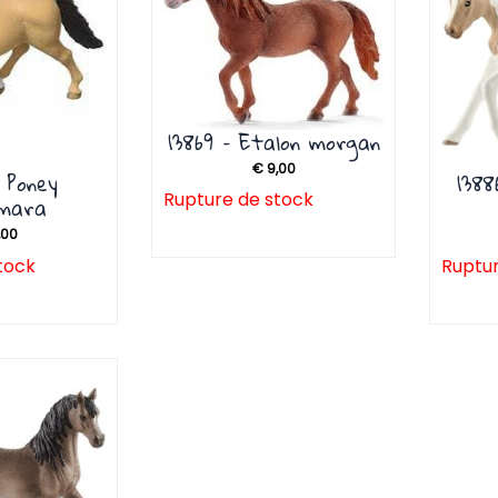
13869 – Etalon morgan
€
9,00
– Poney
1388
Rupture de stock
emara
,00
tock
Ruptur