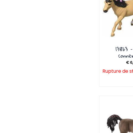
13863 
conn
€
6
Rupture de s