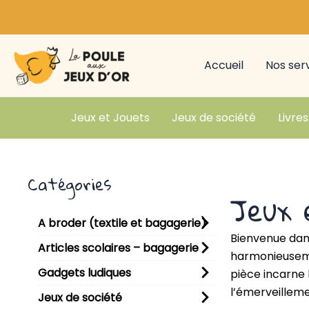
Aller
au
contenu
Accueil
Nos ser
Jeux et Jouets
Jeux de société
Livres
Catégories
Jeux 
A broder (textile et bagagerie)
Bienvenue dans
Articles scolaires – bagagerie
harmonieusemen
Gadgets ludiques
pièce incarne 
l’émerveilleme
Jeux de société