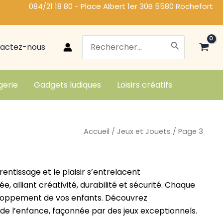
084/21 18 80 - Place Albert 1er 30B 5580 Rochefort
Search
actez-nous
for:
gerie
Gadgets ludiques
Loisirs créatifs
Accueil
/
Jeux et Jouets
/ Page 3
rentissage et le plaisir s’entrelacent
alliant créativité, durabilité et sécurité. Chaque
éveloppement de vos enfants. Découvrez
 de l’enfance, façonnée par des jeux exceptionnels.