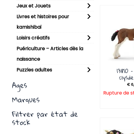
Jeux et Jouets
P
Livres et histoires pour
kamishibaï
Loisirs créatifs
Puériculture – Articles dès la
naissance
13810 
Puzzles adultes
clysd
Ages
€
6
Rupture de s
Marques
Filtrer par état de
stock