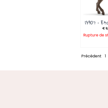
13907 – Et
€
9
Rupture de s
Précédent
1