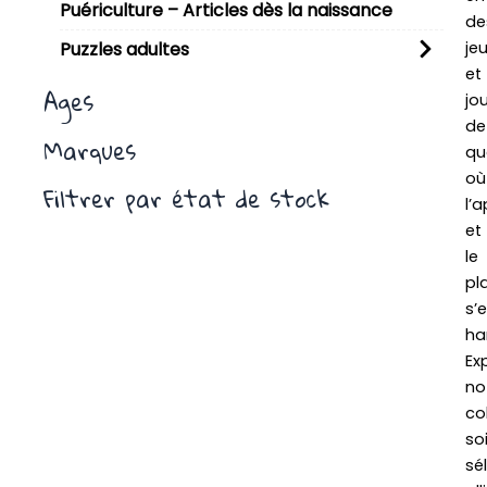
Puériculture – Articles dès la naissance
de
je
Puzzles adultes
et
Ages
jo
de
Marques
qua
où
Filtrer par état de stock
l’
et
le
pla
s’
ha
Ex
no
co
so
sé