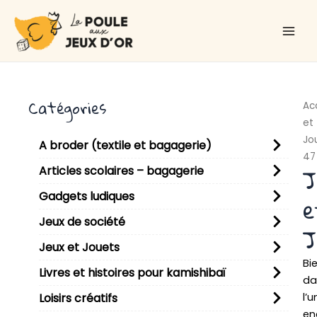
Aller
Main
au
Men
contenu
Catégories
Ac
et
Jo
A broder (textile et bagagerie)
47
J
Articles scolaires – bagagerie
Gadgets ludiques
e
Jeux de société
J
Jeux et Jouets
Bi
Livres et histoires pour kamishibaï
da
l’u
Loisirs créatifs
en