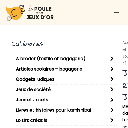
Aller
Main
au
Men
contenu
Catégories
Ac
et
Jo
A broder (textile et bagagerie)
41
J
Articles scolaires – bagagerie
Gadgets ludiques
e
Jeux de société
J
Jeux et Jouets
Bi
Livres et histoires pour kamishibaï
da
l’u
Loisirs créatifs
en