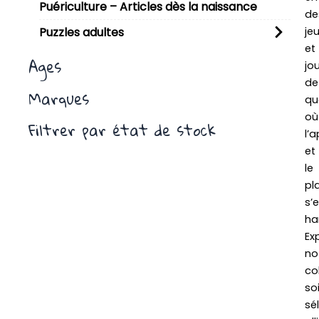
Puériculture – Articles dès la naissance
de
je
Puzzles adultes
et
Ages
jo
de
Marques
qua
où
Filtrer par état de stock
l’
et
le
pla
s’
ha
Ex
no
co
so
sé