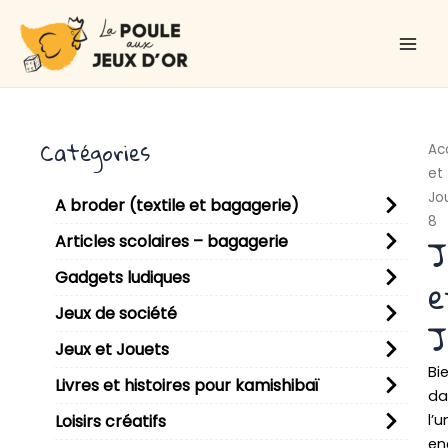
Aller
Main
au
Men
contenu
Catégories
Ac
et
Jo
A broder (textile et bagagerie)
8
J
Articles scolaires – bagagerie
Gadgets ludiques
e
Jeux de société
J
Jeux et Jouets
Bi
Livres et histoires pour kamishibaï
da
l’u
Loisirs créatifs
en