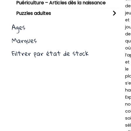
Puériculture – Articles dès la naissance
de
je
Puzzles adultes
et
Ages
jo
de
Marques
qua
où
Filtrer par état de stock
l’
et
le
pla
s’
ha
Ex
no
co
so
sé