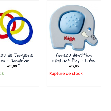
au de Jonglerie
Anneau dentition
cm – Jonglerie
éléphant Plop – haba
€
5,90
€
9,95
ck
Rupture de stock