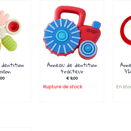
 dentition
Anneau de dentition
Anne
illon
tracteur
32
,00
€
9,00
Rupture de stock
En sto