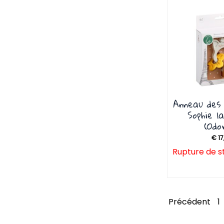
Anneau des
Sophie l
(Odo
€
17
Rupture de s
Précédent
1