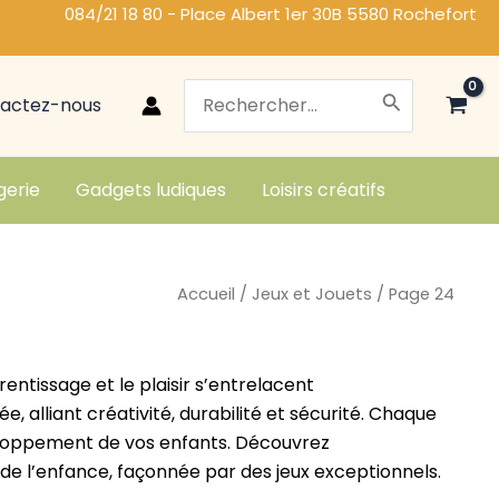
084/21 18 80 - Place Albert 1er 30B 5580 Rochefort
Search
actez-nous
for:
gerie
Gadgets ludiques
Loisirs créatifs
Accueil
/
Jeux et Jouets
/ Page 24
rentissage et le plaisir s’entrelacent
alliant créativité, durabilité et sécurité. Chaque
éveloppement de vos enfants. Découvrez
 de l’enfance, façonnée par des jeux exceptionnels.