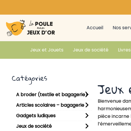
Aller
au
contenu
Accueil
Nos ser
Jeux et Jouets
Jeux de société
Livres
Catégories
Jeux 
A broder (textile et bagagerie)
Bienvenue dans
Articles scolaires – bagagerie
harmonieusemen
Gadgets ludiques
pièce incarne 
l’émerveilleme
Jeux de société