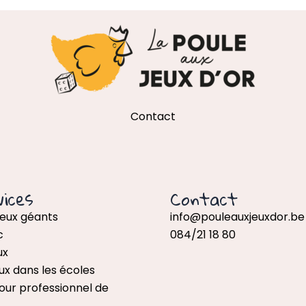
Contact
ices
Contact
jeux géants
info@pouleauxjeuxdor.be
c
084/21 18 80
ux
ux dans les écoles
our professionnel de