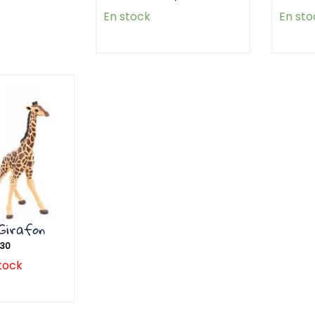
En stock
En sto
 Girafon
,30
tock