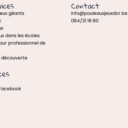
ices
Contact
jeux géants
info@pouleauxjeuxdor.be
c
084/21 18 80
ux
ux dans les écoles
our professionnel de
x découverte
ces
 Facebook