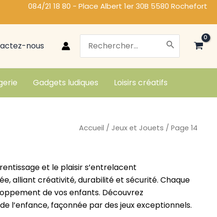
084/21 18 80 - Place Albert 1er 30B 5580 Rochefort
Search
actez-nous
for:
gerie
Gadgets ludiques
Loisirs créatifs
Accueil
/
Jeux et Jouets
/ Page 14
rentissage et le plaisir s’entrelacent
alliant créativité, durabilité et sécurité. Chaque
éveloppement de vos enfants. Découvrez
 de l’enfance, façonnée par des jeux exceptionnels.