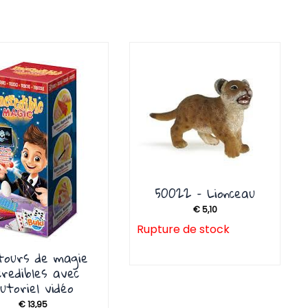
50022 – Lionceau
€
5,10
Rupture de stock
tours de magie
credibles avec
utoriel vidéo
€
13,95