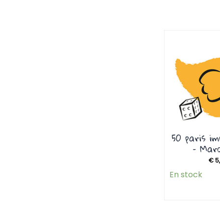
50 paris im
– Marc
€
5
En stock