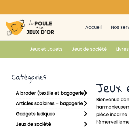
Aller
au
contenu
Accueil
Nos ser
Jeux et Jouets
Jeux de société
Livres
Catégories
Jeux 
A broder (textile et bagagerie)
Bienvenue dans
Articles scolaires – bagagerie
harmonieusemen
Gadgets ludiques
pièce incarne 
l’émerveilleme
Jeux de société