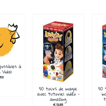
possibles à
 Vidal
,50
50 tours de magie
50 
avec tutoriel vidéo –
in
amazing
t
€
13,95