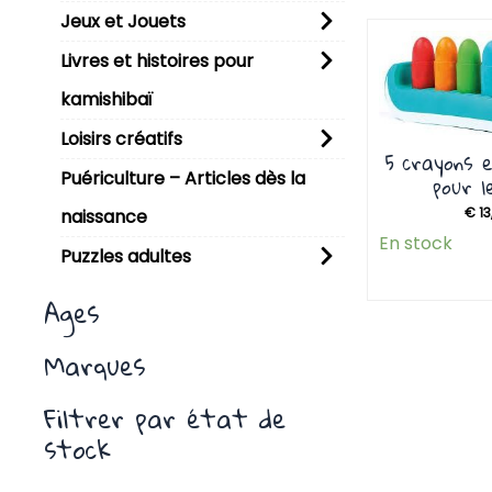
Jeux et Jouets
P
Livres et histoires pour
kamishibaï
Loisirs créatifs
5 crayons 
Puériculture – Articles dès la
pour l
€
13
naissance
En stock
Puzzles adultes
Ages
Marques
Filtrer par état de
stock