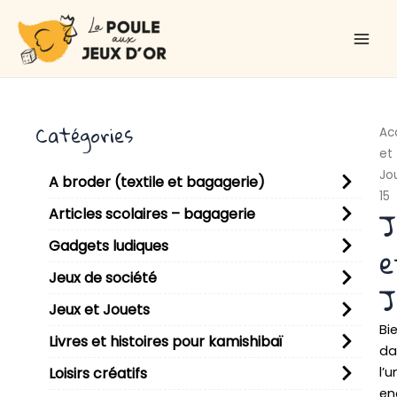
Aller
Main
au
Men
contenu
Catégories
Ac
et
Jo
A broder (textile et bagagerie)
15
J
Articles scolaires – bagagerie
Gadgets ludiques
e
Jeux de société
J
Jeux et Jouets
Bi
Livres et histoires pour kamishibaï
da
l’u
Loisirs créatifs
en