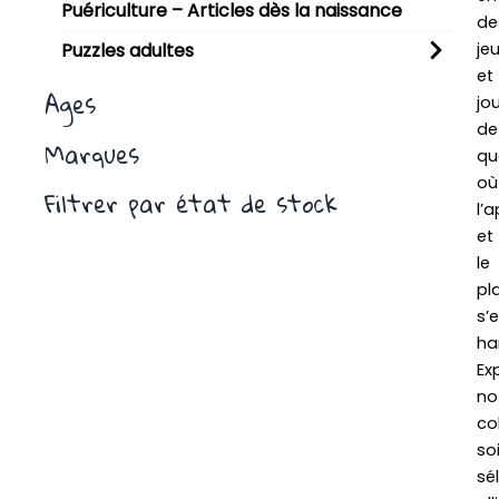
Puériculture – Articles dès la naissance
de
je
Puzzles adultes
et
Ages
jo
de
Marques
qua
où
Filtrer par état de stock
l’
et
le
pla
s’
ha
Ex
no
co
so
sé