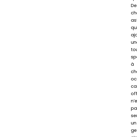
De
ch
as
qu
aj
un
to
sp
à
ch
oc
ca
off
n’
pa
se
un
ge