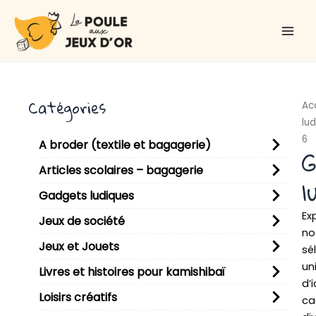
Aller
Main
au
Men
contenu
Catégories
Ac
lu
6
A broder (textile et bagagerie)
G
Articles scolaires – bagagerie
l
Gadgets ludiques
Ex
Jeux de société
no
Jeux et Jouets
sé
un
Livres et histoires pour kamishibaï
d’
Loisirs créatifs
ca