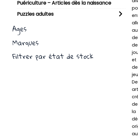
di
Puériculture – Articles dès la naissance
po
Puzzles adultes
en
al
Ages
au
de
Marques
de
jo
Filtrer par état de stock
et
de
jeu
De
art
cré
de
la
dé
ori
au