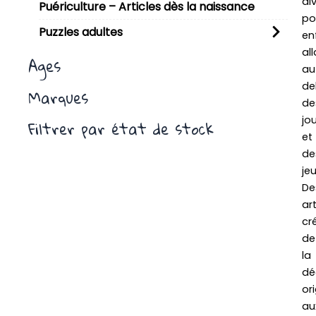
di
Puériculture – Articles dès la naissance
po
Puzzles adultes
en
al
Ages
au
de
Marques
de
jo
Filtrer par état de stock
et
de
jeu
De
art
cré
de
la
dé
ori
au