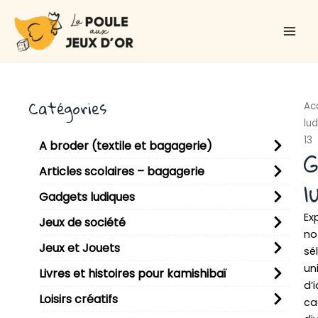
Aller
Main
au
Men
contenu
Catégories
Ac
lu
13
A broder (textile et bagagerie)
G
Articles scolaires – bagagerie
l
Gadgets ludiques
Ex
Jeux de société
no
Jeux et Jouets
sé
un
Livres et histoires pour kamishibaï
d’
Loisirs créatifs
ca