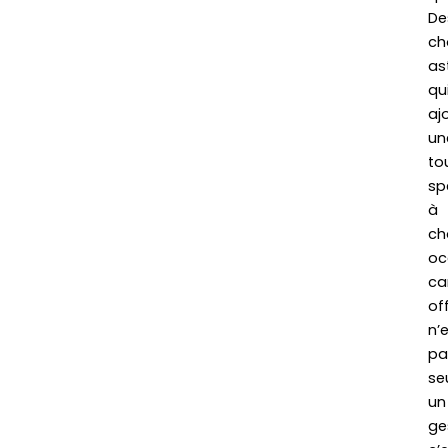
De
ch
as
qu
aj
un
to
sp
à
ch
oc
ca
off
n’
pa
se
un
ge