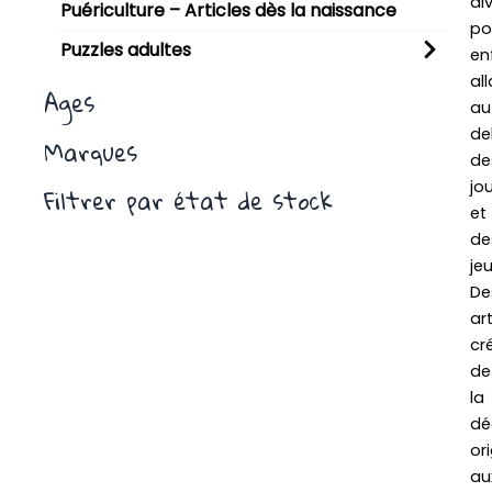
di
Puériculture – Articles dès la naissance
po
Puzzles adultes
en
al
Ages
au
de
Marques
de
jo
Filtrer par état de stock
et
de
jeu
De
art
cré
de
la
dé
ori
au