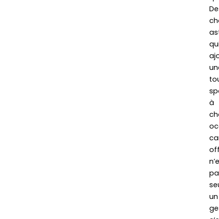
De
ch
as
qu
aj
un
to
sp
à
ch
oc
ca
off
n’
pa
se
un
ge