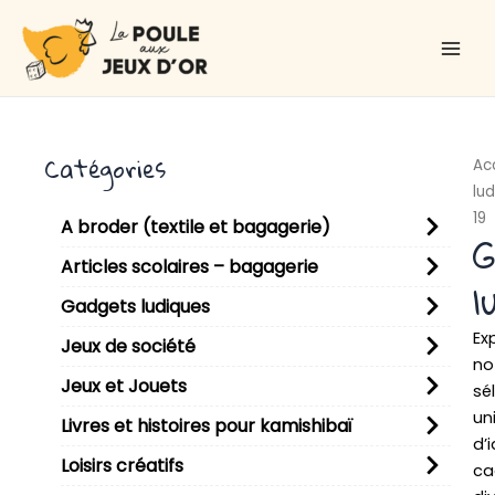
Aller
Main
au
Men
contenu
Catégories
Ac
lu
19
A broder (textile et bagagerie)
G
Articles scolaires – bagagerie
l
Gadgets ludiques
Ex
Jeux de société
no
Jeux et Jouets
sé
un
Livres et histoires pour kamishibaï
d’
Loisirs créatifs
ca