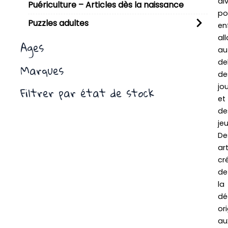
di
Puériculture – Articles dès la naissance
po
Puzzles adultes
en
al
Ages
au
de
Marques
de
jo
Filtrer par état de stock
et
de
jeu
De
art
cré
de
la
dé
ori
au