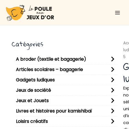
Aller
Main
au
Men
contenu
Catégories
Ac
lu
5
A broder (textile et bagagerie)
G
Articles scolaires – bagagerie
l
Gadgets ludiques
Ex
Jeux de société
no
Jeux et Jouets
sé
un
Livres et histoires pour kamishibaï
d’
Loisirs créatifs
ca