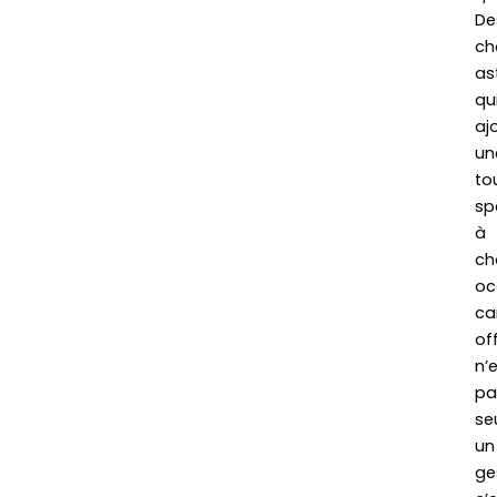
De
ch
as
qu
aj
un
to
sp
à
ch
oc
ca
off
n’
pa
se
un
ge