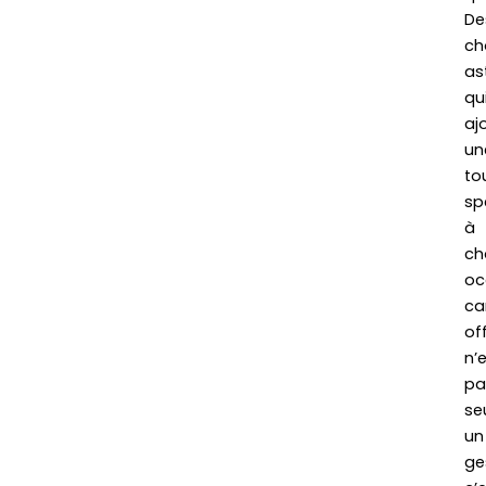
De
ch
as
qu
aj
un
to
sp
à
ch
oc
ca
off
n’
pa
se
un
ge