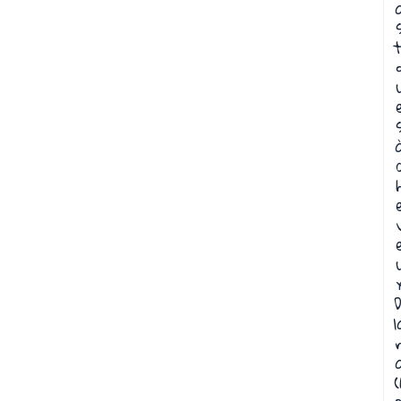
t
D
l
(