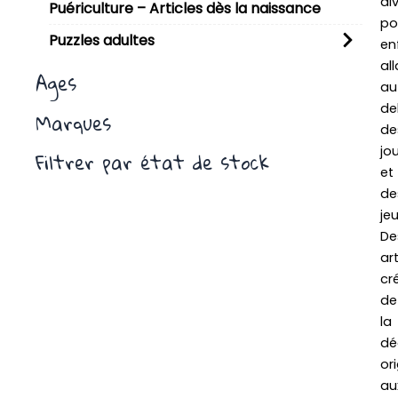
di
Puériculture – Articles dès la naissance
po
Puzzles adultes
en
al
Ages
au
de
Marques
de
jo
Filtrer par état de stock
et
de
jeu
De
art
cré
de
la
dé
ori
au