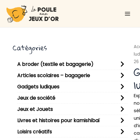
Aller
Main
au
Men
contenu
Catégories
Ac
lu
26
A broder (textile et bagagerie)
G
Articles scolaires – bagagerie
l
Gadgets ludiques
Ex
Jeux de société
no
Jeux et Jouets
sé
un
Livres et histoires pour kamishibaï
d’
Loisirs créatifs
ca